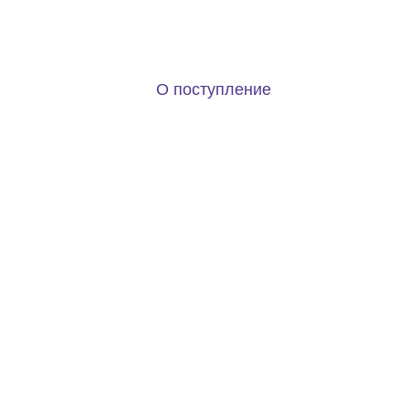
Создаем рабочую среду дл
О поступление