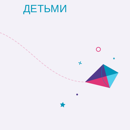
ДЕТЬМИ
>23
8
>17
6
>11
4