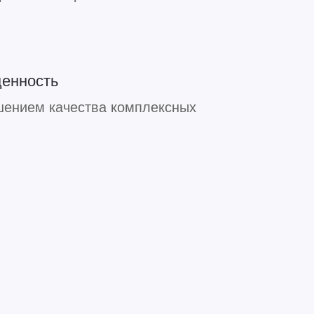
ценность
шением качества комплексных
240+
180+
120+