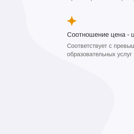
Соотношение цена - 
Соответствует с превы
+
>765
образовательных услуг
+
>573
+
>382