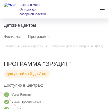
Школа в мире
От года до
совершеннолетия
Детские центры
+7 (391) 223-38-38
Филиалы
Программы
andreeva@krasumka.ru
Главная
Детские центры
Программы детских центров
Для дошк
ПРОГРАММА "ЭРУДИТ"
для детей от 3 до 7 лет
Детские центры
Доступно в центрах:
Школы
Умка Взлетка
Умка-Прогимназия
О нас