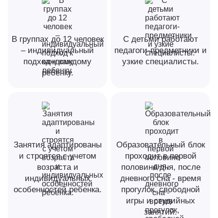
В группах до 12 человек
С детьми работают
– индивидуальный
педагоги-предметники и
подход к каждому
узкие специалисты.
ребенку.
Занятия адаптированы
Образовательный блок
и строятся с учетом
проходит в первой
возраста и
половине дня, после
индивидуальных
дневного сна - время
особенностей ребенка.
прогулок, свободной
игры и студийных
занятий.