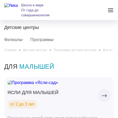
Школа в мире
От года до
совершеннолетия
Детские центры
+7 (391) 223-38-38
Филиалы
Программы
andreeva@krasumka.ru
Главная
Детские центры
Программы детских центров
Для мал
ДЛЯ
МАЛЫШЕЙ
Детские центры
ЯСЛИ ДЛЯ МАЛЫШЕЙ
Школы
от 2 до 3 лет
О нас