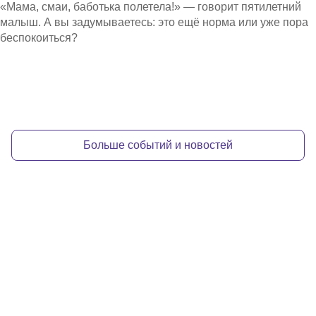
«Мама, смаи, баботька полетела!» — говорит пятилетний
малыш. А вы задумываетесь: это ещё норма или уже пора
беспокоиться?
Больше событий и новостей
Хотите узнать больше о нашей жизни?
Запишитесь к нам на
персональную экскурсию