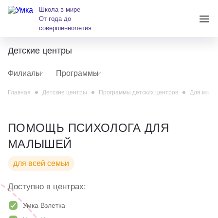
Школа в мире
От года до
совершеннолетия
Детские центры
+7 (391) 223-38-38
Филиалы
Программы
andreeva@krasumka.ru
Главная
Детские центры
Программы детских центров
Для мал
ПОМОЩЬ ПСИХОЛОГА ДЛЯ
МАЛЫШЕЙ
для всей семьи
Детские центры
Доступно в центрах:
Школы
Умка Взлетка
О нас