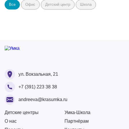
Все
Офис
Детский центр
Школа
Партнерам
Проекты
Контакты
Ваше ФИО
Ваше ФИО
ул. Вокзальная, 21
Ваш номер
+7 (391) 223 38 38
Ваше ФИО
Ваш Email
Ваше сообщение
andreeva@krasumka.ru
Ваш Email
Ваш номер
Детские центры
Умка-Школа
О нас
Партнёрам
Загрузите резюме