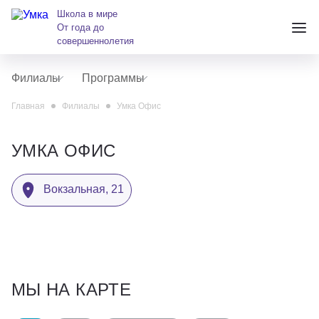
Школа в мире
От года до
совершеннолетия
Филиалы
Программы
+7 (391) 223-38-38
Главная
Филиалы
Умка Офис
andreeva@krasumka.ru
УМКА ОФИС
Вокзальная, 21
Детские центры
Школы
МЫ НА КАРТЕ
О нас