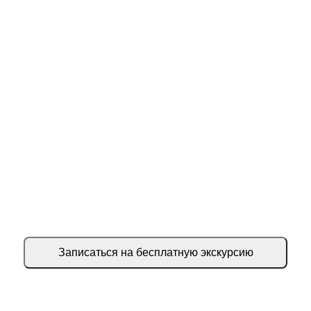
Ларионова Карина Андреевна
Педагог по творчеству
Хотите узнать больше о нашей жизни?
Запишитесь к нам на
персональную экскурсию
Записаться на бесплатную экскурсию