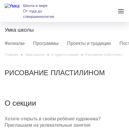
Школа в мире
От года до
совершеннолетия
Умка школы
+7 (391) 223-38-38
Филиалы
Программы
Проекты и традиции
Пос
andreeva@krasumka.ru
Главная
Умка школы
Студии и секции
Рисование пластилином
РИСОВАНИЕ ПЛАСТИЛИНОМ
Детские центры
О секции
Школы
Хотите открыть в своём ребёнке художника?
О нас
Приглашаем на увлекательные занятия