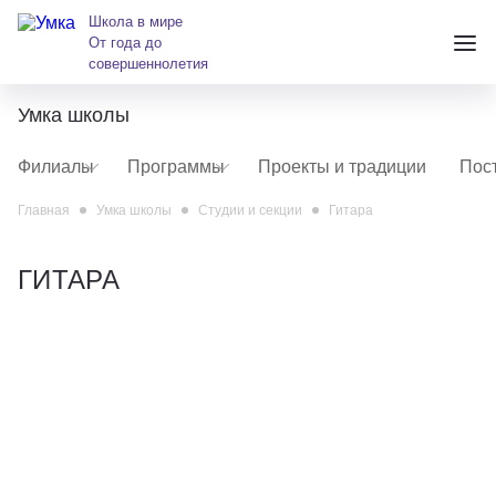
Школа в мире
От года до
совершеннолетия
Умка школы
+7 (391) 223-38-38
Филиалы
Программы
Проекты и традиции
Пос
andreeva@krasumka.ru
Главная
Умка школы
Студии и секции
Гитара
ГИТАРА
Детские центры
Школы
О нас