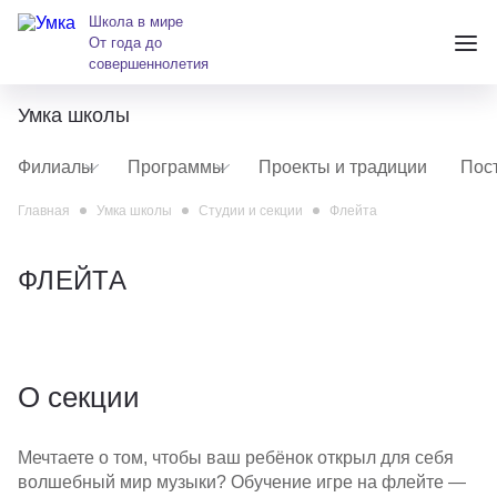
Школа в мире
От года до
совершеннолетия
Умка школы
+7 (391) 223-38-38
Филиалы
Программы
Проекты и традиции
Пос
andreeva@krasumka.ru
Главная
Умка школы
Студии и секции
Флейта
ФЛЕЙТА
Детские центры
О секции
Школы
Мечтаете о том, чтобы ваш ребёнок открыл для себя
О нас
волшебный мир музыки? Обучение игре на флейте —