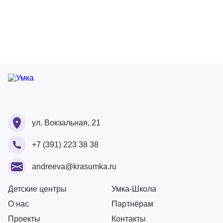
Ваше ФИО
Ваше ФИО
ул. Вокзальная, 21
Ваш номер
+7 (391) 223 38 38
Ваше ФИО
Ваш Email
Ваше сообщение
andreeva@krasumka.ru
Ваш Email
Ваш номер
Детские центры
Умка-Школа
О нас
Партнёрам
Загрузите резюме
Проекты
Контакты
Ваше сообщение