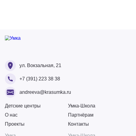
Ваше ФИО
Ваше ФИО
ул. Вокзальная, 21
Ваш номер
+7 (391) 223 38 38
Ваше ФИО
Ваш Email
Ваше сообщение
andreeva@krasumka.ru
Ваш Email
Ваш номер
Детские центры
Умка-Школа
О нас
Партнёрам
Загрузите резюме
Проекты
Контакты
Ваше сообщение
Перетащите или загрузите резюме сюда
Физическое лицо
Умка
Умка-Школа
Форматы: doc., docx., pdf. Общий вес не более 10Мб