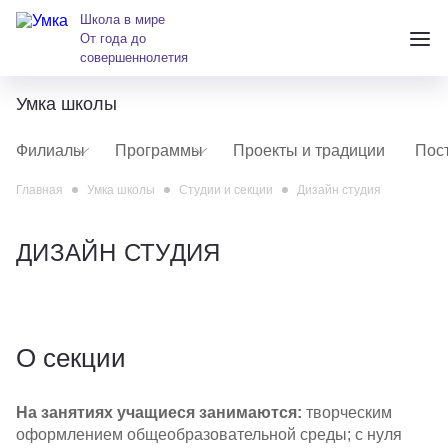
Школа в мире
От года до
совершеннолетия
Умка школы
+7 (391) 223-38-38
Филиалы
Программы
Проекты и традиции
Пос
andreeva@krasumka.ru
Главная
Умка школы
Студии и секции
Дизайн студия
ДИЗАЙН СТУДИЯ
Детские центры
О секции
Школы
На занятиях учащиеся занимаются:
творческим
О нас
оформлением общеобразовательной среды; с нуля