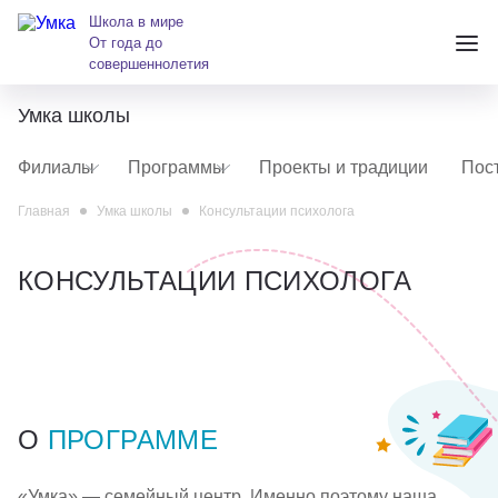
Школа в мире
От года до
совершеннолетия
Умка школы
+7 (391) 223-38-38
Филиалы
Программы
Проекты и традиции
Пос
andreeva@krasumka.ru
Главная
Умка школы
Консультации психолога
КОНСУЛЬТАЦИИ ПСИХОЛОГА
Детские центры
Школы
О
ПРОГРАММЕ
О нас
«Умка» — семейный центр. Именно поэтому наша