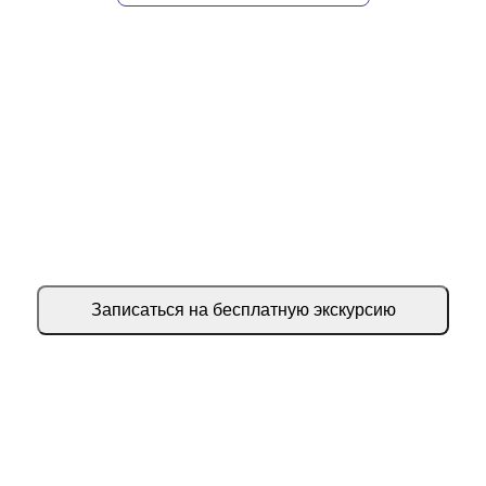
Хотите узнать больше о нашей жизни?
Запишитесь к нам на
персональную экскурсию
Записаться на бесплатную экскурсию