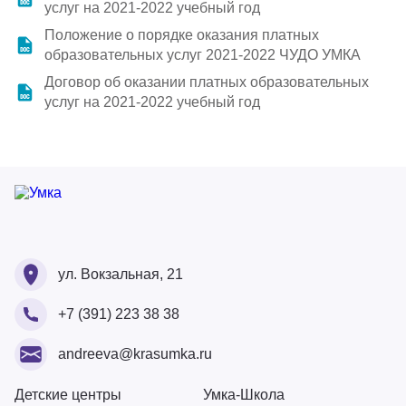
услуг на 2021-2022 учебный год
Партнерам
Положение о порядке оказания платных
образовательных услуг 2021-2022 ЧУДО УМКА
Проекты
Договор об оказании платных образовательных
услуг на 2021-2022 учебный год
Контакты
Ваше ФИО
Ваше ФИО
ул. Вокзальная, 21
Ваш номер
+7 (391) 223 38 38
Ваше ФИО
Ваш Email
Ваше сообщение
andreeva@krasumka.ru
Ваш Email
Ваш номер
Детские центры
Умка-Школа