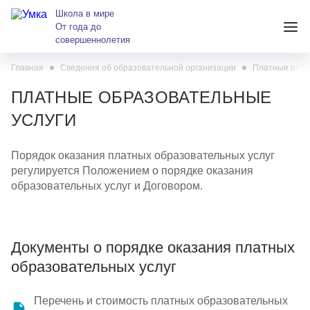
Школа в мире
От года до
совершеннолетия
Главная
Сведения об образовательной организации
Платные обра
+7 (391) 223-38-38
ПЛАТНЫЕ ОБРАЗОВАТЕЛЬНЫЕ
andreeva@krasumka.ru
УСЛУГИ
Порядок оказания платных образовательных услуг
регулируется Положением о порядке оказания
образовательных услуг и Договором.
Детские центры
Документы о порядке оказания платных
образовательных услуг
Школы
О нас
Перечень и стоимость платных образовательных