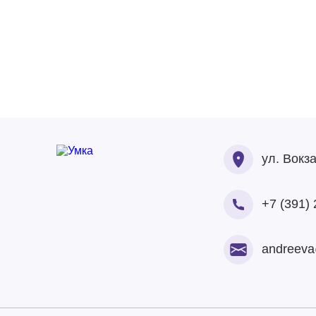
А
ул. Вокз
+7 (391) 
andreeva