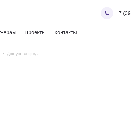
+7 (39
тнерам
Проекты
Контакты
Доступная среда
Ваше ФИО
Ваше ФИО
Ваше ФИО
Ваш номер
Ваш Email
Ваш Email