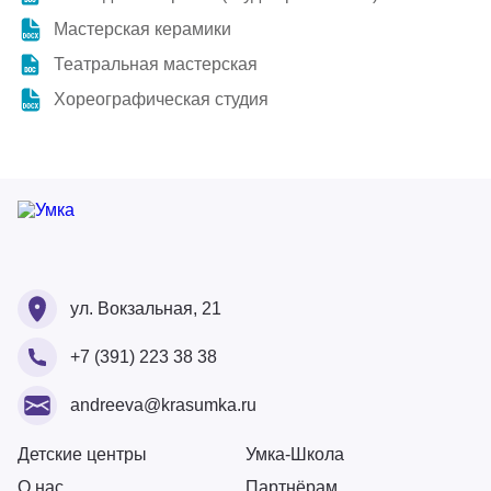
Мастерская керамики
Театральная мастерская
Хореографическая студия
Ваше ФИО
Ваше ФИО
ул. Вокзальная, 21
Ваш номер
+7 (391) 223 38 38
Ваше ФИО
Ваш Email
Ваше сообщение
andreeva@krasumka.ru
Ваш Email
Ваш номер
Детские центры
Умка-Школа
О нас
Партнёрам