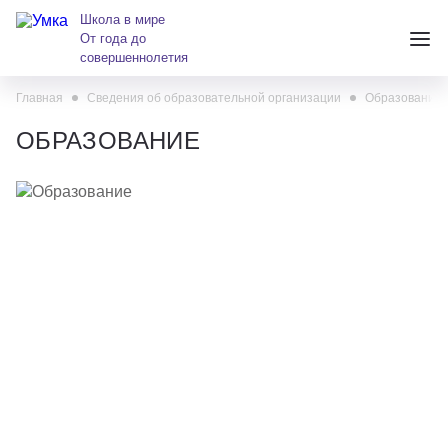
Школа в мире
От года до
совершеннолетия
Главная
Сведения об образовательной организации
Образование
+7 (391) 223-38-38
ОБРАЗОВАНИЕ
andreeva@krasumka.ru
Детские центры
Школы
О нас