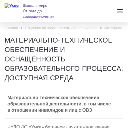
Школа в мире
От года до
совершеннолетия
Главная
Сведения об образовательной организации
Материально-
+7 (391) 223-38-38
МАТЕРИАЛЬНО-ТЕХНИЧЕСКОЕ
andreeva@krasumka.ru
ОБЕСПЕЧЕНИЕ И
ОСНАЩЁННОСТЬ
ОБРАЗОВАТЕЛЬНОГО ПРОЦЕССА.
ДОСТУПНАЯ СРЕДА
Детские центры
Материально-техническое
обеспечение
образовательной деятельности, в том числе
Школы
в отношении инвалидов и лиц с ОВЗ
О нас
ЧУДО ДС «Умка» бетонное двухэтажное здание