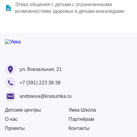
Этика общения с детьми с ограниченными
возможностями здоровья и детьми-инвалидами
Ваше ФИО
Ваше ФИО
ул. Вокзальная, 21
Ваш номер
+7 (391) 223 38 38
Ваше ФИО
Ваш Email
Ваше сообщение
andreeva@krasumka.ru
Ваш Email
Ваш номер
Детские центры
Умка-Школа
О нас
Партнёрам
Загрузите резюме
Проекты
Контакты
Ваше сообщение
Перетащите или загрузите резюме сюда
Физическое лицо