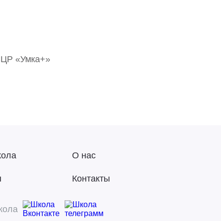
СЦР «Умка+»
кола
О нас
ы
Контакты
кола