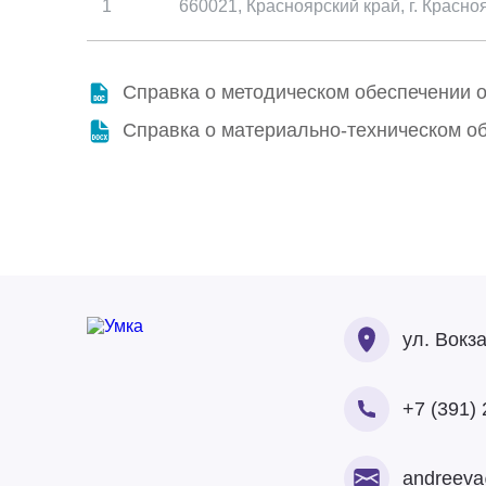
1
660021, Красноярский край, г. Красноя
Справка о методическом обеспечении 
А
Справка о материально-техническом о
ул. Вокз
+7 (391) 
andreeva