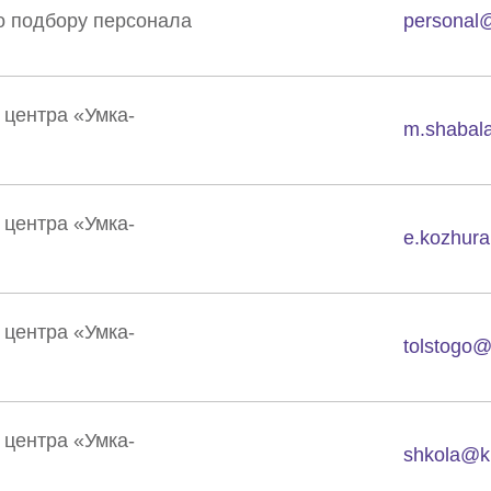
о подбору персонала
personal
Загрузите резюме
Физическое лицо
Перетащите или загрузите резюме сюда
Юридическое лицо
Форматы: doc., docx., pdf. Общий вес не более 10Мб
центра «Умка-
Заполняя поля данной формы, я соглашаюсь с
m.shabal
политикой конфиденциальности
Заполняя поля данной формы, я соглашаюсь с
политикой конфиденциальности
Заполняя поля данной формы, я соглашаюсь с
Отправить
политикой конфиденциальности
центра «Умка-
Записаться
e.kozhur
Отправить заявку
центра «Умка-
tolstogo
центра «Умка-
shkola@k