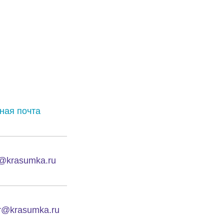
ная почта
@krasumka.ru
or@krasumka.ru