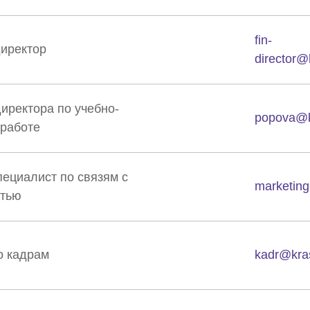
fin-
иректор
director@
иректора по учебно-
popova@k
 работе
Ваше ФИО
пециалист по связям с
Ваше ФИО
marketin
стью
Ваше ФИО
Ваш номер
Ваш Email
Ваш Email
о кадрам
kadr@kra
Ваше сообщение
Ваш номер
Анна Иванова
Ваше сообщение