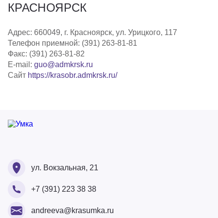
КРАСНОЯРСК
Адрес: 660049, г. Красноярск, ул. Урицкого, 117
Телефон приемной: (391) 263-81-81
Факс: (391) 263-81-82
E-mail:
guo@admkrsk.ru
Сайт
https://krasobr.admkrsk.ru/
Ваше ФИО
Ваше ФИО
ул. Вокзальная, 21
Ваш номер
+7 (391) 223 38 38
Ваше ФИО
Ваш Email
Ваше сообщение
andreeva@krasumka.ru