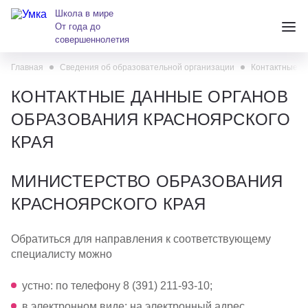
Школа в мире
От года до
совершеннолетия
Главная
Сведения об образовательной организации
Контактные да
+7 (391) 223-38-38
КОНТАКТНЫЕ ДАННЫЕ ОРГАНОВ
andreeva@krasumka.ru
ОБРАЗОВАНИЯ КРАСНОЯРСКОГО
КРАЯ
МИНИСТЕРСТВО ОБРАЗОВАНИЯ
КРАСНОЯРСКОГО КРАЯ
Детские центры
Обратиться для направления к соответствующему
специалисту можно
Школы
устно: по телефону 8 (391) 211-93-10;
О нас
в электронном виде: на электронный адрес