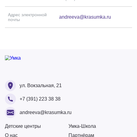
Адрес электронной
andreeva@krasumka.ru
почты
Ваше ФИО
Ваше ФИО
ул. Вокзальная, 21
Ваш номер
+7 (391) 223 38 38
Ваше ФИО
Ваш Email
Ваше сообщение
andreeva@krasumka.ru
Ваш Email
Ваш номер
Детские центры
Умка-Школа
О нас
Партнёрам
Загрузите резюме