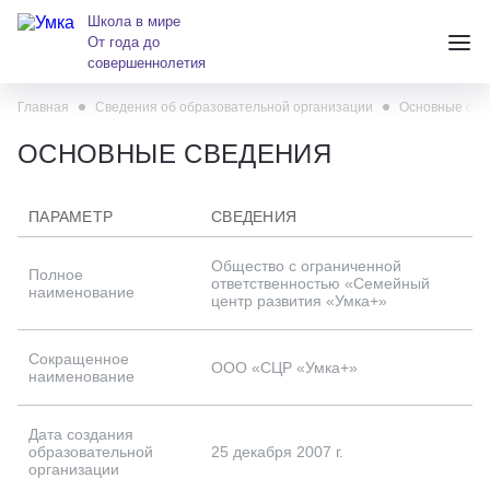
Школа в мире
От года до
совершеннолетия
Главная
Сведения об образовательной организации
Основные све
+7 (391) 223-38-38
ОСНОВНЫЕ СВЕДЕНИЯ
andreeva@krasumka.ru
ПАРАМЕТР
СВЕДЕНИЯ
Общество с ограниченной
Полное
ответственностью «Семейный
наименование
центр развития «Умка+»
Сокращенное
Детские центры
ООО «СЦР «Умка+»
наименование
Школы
Дата создания
образовательной
25 декабря 2007 г.
организации
О нас