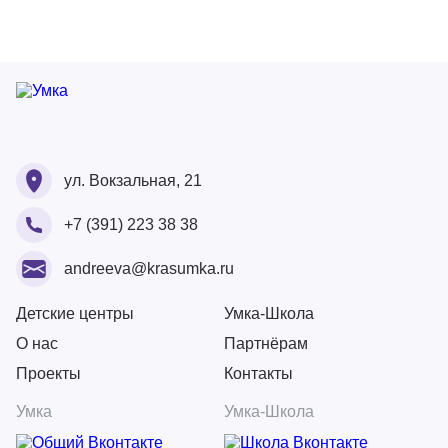
Ваше ФИО
Ваше ФИО
ул. Вокзальная, 21
Ваш номер
+7 (391) 223 38 38
Ваше ФИО
Ваш Email
Ваше сообщение
andreeva@krasumka.ru
Ваш Email
Ваш номер
Детские центры
Умка-Школа
О нас
Партнёрам
Загрузите резюме
Проекты
Контакты
Ваше сообщение
Перетащите или загрузите резюме сюда
Физическое лицо
Умка
Умка-Школа
Форматы: doc., docx., pdf. Общий вес не более 10Мб
Юридическое лицо