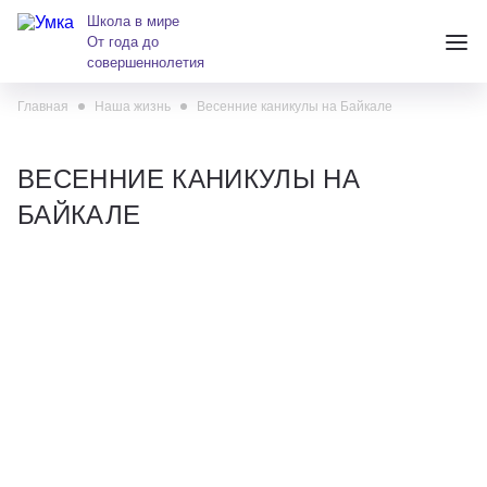
Школа в мире
От года до
совершеннолетия
Главная
Наша жизнь
Весенние каникулы на Байкале
+7 (391) 223-38-38
andreeva@krasumka.ru
ВЕСЕННИЕ КАНИКУЛЫ НА
БАЙКАЛЕ
Детские центры
Школы
О нас