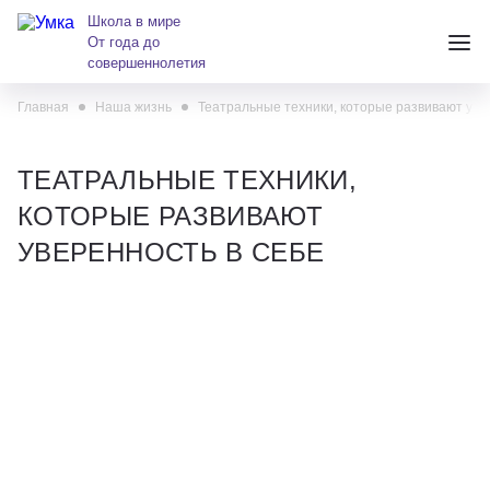
Школа в мире
От года до
совершеннолетия
Главная
Наша жизнь
Театральные техники, которые развивают уве
+7 (391) 223-38-38
andreeva@krasumka.ru
ТЕАТРАЛЬНЫЕ ТЕХНИКИ,
КОТОРЫЕ РАЗВИВАЮТ
УВЕРЕННОСТЬ В СЕБЕ
Детские центры
Школы
О нас