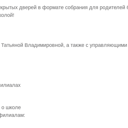
ткрытых дверей в формате собрания для родителей б
колой!
й Татьяной Владимировной, а также с управляющим
филиалах
 о школе
 филиалам: