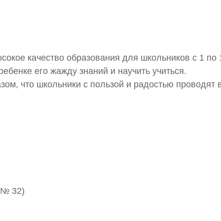
ысокое качество образования для школьников с 1 по 
ебенке его жажду знаний и научить учиться.
Ваше ФИО
ом, что школьники с пользой и радостью проводят в 
Ваше ФИО
Ваше ФИО
Ваш номер
Ваш Email
Ваш Email
Ваше сообщение
Ваш номер
Анна Иванова
Ваше сообщение
№ 32)
Загрузите резюме
Физическое лицо
Перетащите или загрузите резюме сюда
Юридическое лицо