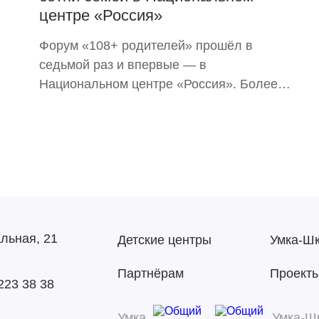
центре «Россия»
Форум «108+ родителей» прошёл в
седьмой раз и впервые — в
Национальном центре «Россия». Более
650 участников, 43 спикера и ключевая
тема — «Красноярск — город счастливых
семей». Делимся, как это было.
альная, 21
Детские центры
Умка-Ш
Партнёрам
Проект
223 38 38
Умка
Умка-Ш