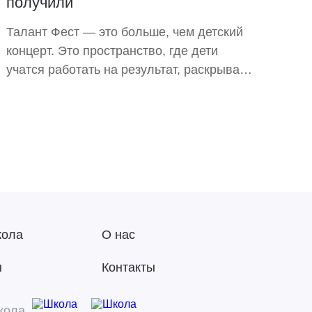
получили
Талант Фест — это больше, чем детский
концерт. Это пространство, где дети
учатся работать на результат, раскрывают
таланты и формируют уверенность в себе.
170 участников, 360 зрителей и десятки
ярких выступлений — фестиваль стал
новой точкой роста для детей, родителей
и образовательного сообщества.
кола
О нас
ы
Контакты
кола