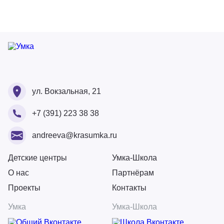
Ваше ФИО
Ваше ФИО
ул. Вокзальная, 21
Ваш номер
+7 (391) 223 38 38
Ваше ФИО
Ваш Email
Ваше сообщение
andreeva@krasumka.ru
Ваш Email
Ваш номер
Детские центры
Умка-Школа
О нас
Партнёрам
Загрузите резюме
Проекты
Контакты
Ваше сообщение
Перетащите или загрузите резюме сюда
Физическое лицо
Умка
Умка-Школа
Форматы: doc., docx., pdf. Общий вес не более 10Мб
Юридическое лицо