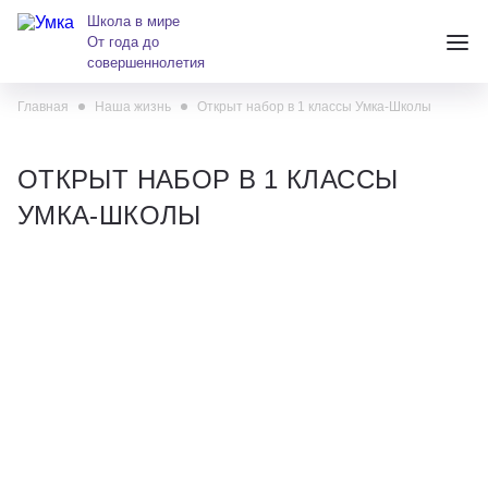
Школа в мире
От года до
совершеннолетия
Главная
Наша жизнь
Открыт набор в 1 классы Умка-Школы
+7 (391) 223-38-38
andreeva@krasumka.ru
ОТКРЫТ НАБОР В 1 КЛАССЫ
УМКА-ШКОЛЫ
Детские центры
Школы
О нас