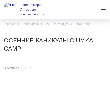
Школа в мире
От года до
совершеннолетия
Главная
Наша жизнь
Осенние каникулы с UMKA Camp
+7 (391) 223-38-38
andreeva@krasumka.ru
ОСЕННИЕ КАНИКУЛЫ С UMKA
CAMP
3 октября 2023 г.
Детские центры
Школы
О нас