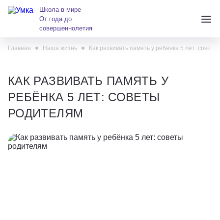
Школа в мире
От года до
совершеннолетия
Главная
Наша жизнь
Как развивать память у ребёнка 5 лет: совет
+7 (391) 223-38-38
andreeva@krasumka.ru
КАК РАЗВИВАТЬ ПАМЯТЬ У
РЕБЁНКА 5 ЛЕТ: СОВЕТЫ
РОДИТЕЛЯМ
Детские центры
Школы
О нас