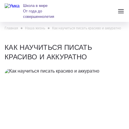
Школа в мире
От года до
совершеннолетия
Главная
Наша жизнь
Как научиться писать красиво и аккуратно
+7 (391) 223-38-38
andreeva@krasumka.ru
КАК НАУЧИТЬСЯ ПИСАТЬ
КРАСИВО И АККУРАТНО
Детские центры
Школы
О нас