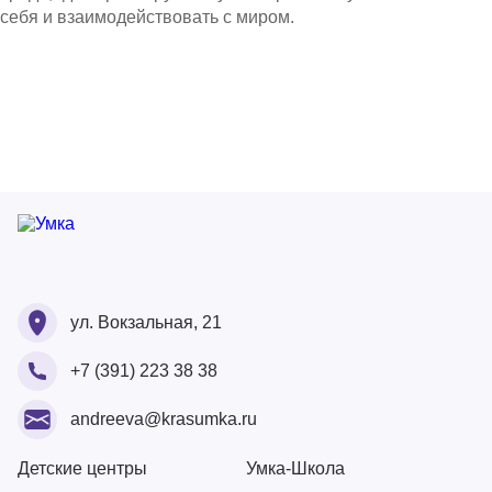
себя и взаимодействовать с миром.
Ваше ФИО
Ваше ФИО
ул. Вокзальная, 21
Ваш номер
+7 (391) 223 38 38
Ваше ФИО
Ваш Email
Ваше сообщение
andreeva@krasumka.ru
Ваш Email
Ваш номер
Детские центры
Умка-Школа