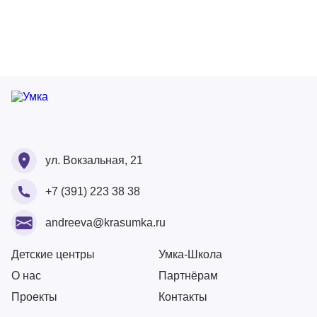
Ваше ФИО
Ваше ФИО
ул. Вокзальная, 21
Ваш номер
+7 (391) 223 38 38
Ваше ФИО
Ваш Email
Ваше сообщение
andreeva@krasumka.ru
Ваш Email
Ваш номер
Детские центры
Умка-Школа
О нас
Партнёрам
Загрузите резюме
Проекты
Контакты
Ваше сообщение
Перетащите или загрузите резюме сюда
Физическое лицо