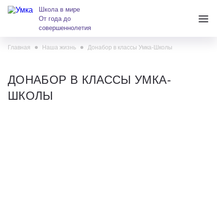
Школа в мире
От года до
совершеннолетия
Главная
Наша жизнь
Донабор в классы Умка-Школы
+7 (391) 223-38-38
andreeva@krasumka.ru
ДОНАБОР В КЛАССЫ УМКА-
ШКОЛЫ
Детские центры
Школы
О нас