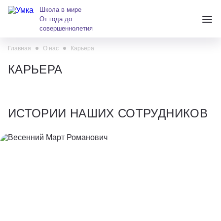
Школа в мире
От года до
совершеннолетия
Главная
О нас
Карьера
+7 (391) 223-38-38
КАРЬЕРА
andreeva@krasumka.ru
ИСТОРИИ НАШИХ СОТРУДНИКОВ
Детские центры
Школы
Весенний Март Романович
О нас
должность