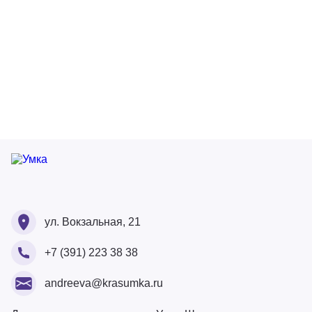
Ваше ФИО
Ваше ФИО
ул. Вокзальная, 21
Ваш номер
+7 (391) 223 38 38
Ваше ФИО
Ваш Email
Ваше сообщение
andreeva@krasumka.ru
Ваш Email
Ваш номер